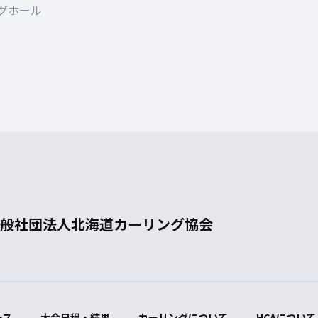
グホール
般社団法人
北海道カーリング協会
ース
大会日程・結果
カーリングについて
HCAについて