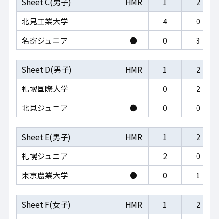
Sheet C(男子)
HMR
1
2
北見工業大学
4
0
名寄ジュニア
●
0
3
Sheet D(男子)
HMR
1
2
札幌国際大学
0
2
北見ジュニア
●
0
0
Sheet E(男子)
HMR
1
2
札幌ジュニア
2
0
東京農業大学
●
0
1
Sheet F(女子)
HMR
1
2