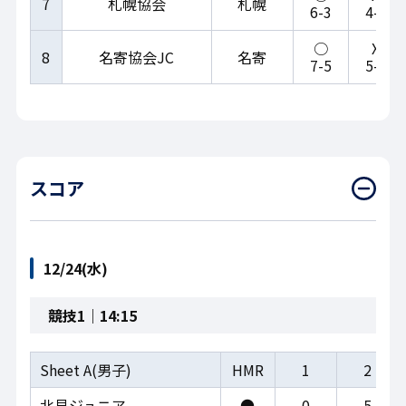
7
札幌協会
札幌
6-3
4-9
○
X
8
名寄協会JC
名寄
7-5
5-7
スコア
12/24(水)
競技1｜14:15
Sheet A(男子)
HMR
1
2
北見ジュニア
●
0
5