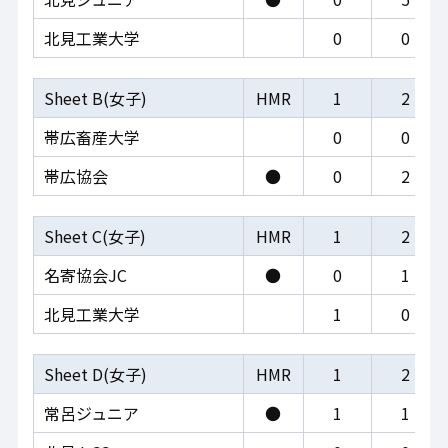
北見工業大学
0
0
Sheet B(女子)
HMR
1
2
帯広畜産大学
0
0
帯広協会
●
0
2
Sheet C(女子)
HMR
1
2
名寄協会JC
●
0
1
北見工業大学
1
0
Sheet D(女子)
HMR
1
2
常呂ジュニア
●
1
1