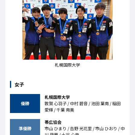
札幌国際大学
女子
札幌国際大学
優勝
敦賀 心羽子 / 中村 碧音 / 池田 葉南 / 稲田
愛輝 / 千葉 南美
帯広協会
準優勝
市山 ひまり / 𠮷野 光花里 / 市山 ひおり / 中
川 萌華 / 土谷 心雪