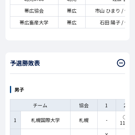
帯広協会
帯広
市山 ひまり / 𠮷野
帯広畜産大学
帯広
石田 陽子 / 佐々
予選勝敗表
男子
チーム
協会
1
2
○
-
1
札幌国際大学
札幌
11-1
X