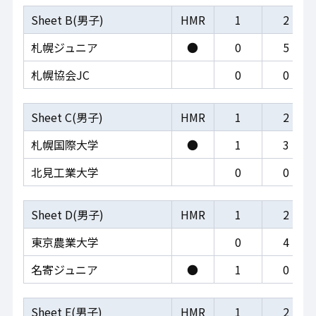
Sheet B(男子)
HMR
1
2
札幌ジュニア
●
0
5
札幌協会JC
0
0
Sheet C(男子)
HMR
1
2
札幌国際大学
●
1
3
北見工業大学
0
0
Sheet D(男子)
HMR
1
2
東京農業大学
0
4
名寄ジュニア
●
1
0
Sheet E(男子)
HMR
1
2