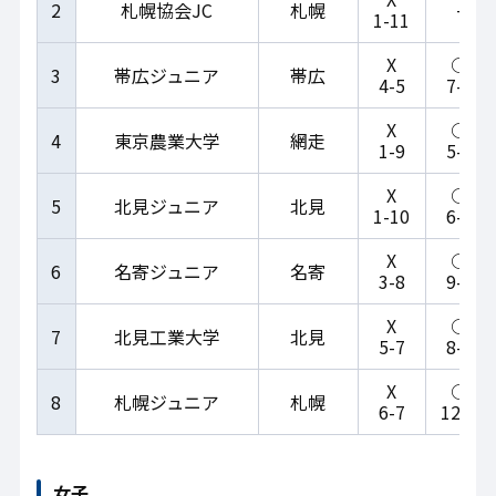
-
2
札幌協会JC
札幌
1-11
X
○
3
帯広ジュニア
帯広
4-5
7-2
X
○
4
東京農業大学
網走
1-9
5-4
X
○
5
北見ジュニア
北見
1-10
6-4
X
○
6
名寄ジュニア
名寄
3-8
9-1
X
○
7
北見工業大学
北見
5-7
8-2
X
○
8
札幌ジュニア
札幌
6-7
12-4
女子