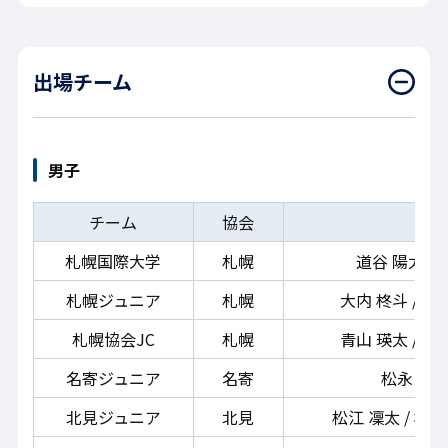
出場チーム
男子
チーム
協会
札幌国際大学
札幌
道谷 陽太 / 
札幌ジュニア
札幌
大内 柊斗 / 阿部
札幌協会JC
札幌
青山 瑛太 / 木村
名寄ジュニア
名寄
松永 昊晴 
北見ジュニア
北見
松江 凜太 / 松江