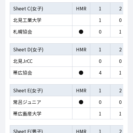
Sheet C(女子)
HMR
1
2
北見工業大学
1
0
札幌協会
●
0
1
Sheet D(女子)
HMR
1
2
北見JrCC
0
0
帯広協会
●
4
1
Sheet E(女子)
HMR
1
2
常呂ジュニア
●
0
0
帯広畜産大学
1
1
Sheet F(男子)
HMR
1
2