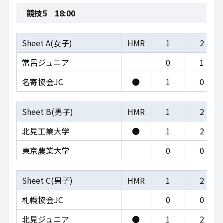
競技5｜18:00
Sheet A(女子)
HMR
1
2
常呂ジュニア
0
1
名寄協会JC
●
1
0
Sheet B(男子)
HMR
1
2
北見工業大学
●
1
2
東京農業大学
0
0
Sheet C(男子)
HMR
1
2
札幌協会JC
0
0
北見ジュニア
●
1
2