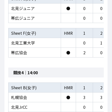
北見ジュニア
●
0
0
帯広ジュニア
0
0
Sheet F(女子)
HMR
1
2
北見工業大学
0
1
帯広協会
●
2
0
競技4｜14:00
Sheet B(女子)
HMR
1
2
札幌協会
●
3
3
北見JrCC
0
0