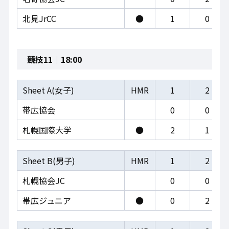
北見JrCC
●
1
0
競技11｜18:00
Sheet A(女子)
HMR
1
2
帯広協会
0
0
札幌国際大学
●
2
1
Sheet B(男子)
HMR
1
2
札幌協会JC
0
0
帯広ジュニア
●
0
2