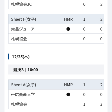
札幌協会JC
0
2
Sheet F(女子)
HMR
1
2
常呂ジュニア
●
0
0
札幌協会
0
0
12/25(木)
競技3｜10:00
Sheet A(女子)
HMR
1
2
帯広畜産大学
●
0
0
札幌協会
1
3