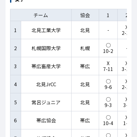
チーム
協会
1
2
X
-
1
北見工業大学
北見
2-10
○
-
2
札幌国際大学
札幌
10-2
X
X
3
帯広畜産大学
帯広
7-11
3-11
○
X
4
北見JrCC
北見
9-6
2-14
○
X
5
常呂ジュニア
北見
9-3
3-4
○
X
6
帯広協会
帯広
10-4
1-8
○
X