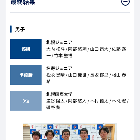
最終結果
男子
札幌ジュニア
優勝
大内 柊斗 / 阿部 悠翔 / 山口 昂大 / 佐藤 泰
一 / 竹本 聖悟
名寄ジュニア
準優勝
松永 昊晴 / 山口 開世 / 長坂 郁里 / 楢山 春
希
札幌国際大学
3位
道谷 陽太 / 阿部 悠人 / 木村 優太 / 林 佑憲 /
磯野 葵