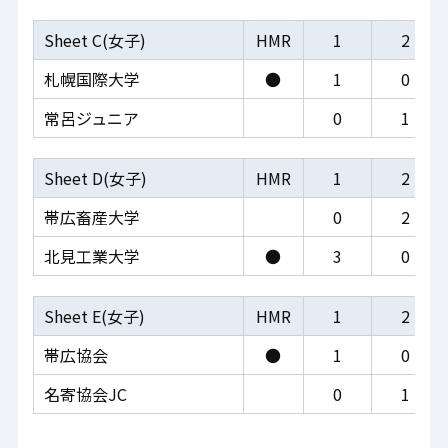
Sheet C(女子)
HMR
1
2
札幌国際大学
●
1
0
常呂ジュニア
0
1
Sheet D(女子)
HMR
1
2
帯広畜産大学
0
2
北見工業大学
●
3
0
Sheet E(女子)
HMR
1
2
帯広協会
●
1
0
名寄協会JC
0
1