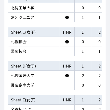
北見工業大学
0
0
常呂ジュニア
●
1
1
Sheet C(女子)
HMR
1
2
札幌協会
●
0
0
帯広協会
1
1
Sheet D(女子)
HMR
1
2
札幌国際大学
●
2
2
帯広畜産大学
0
0
Sheet E(女子)
HMR
1
2
名寄協会JC
0
2