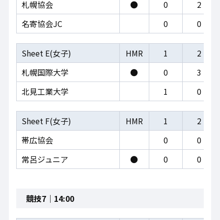
札幌協会
●
0
2
名寄協会JC
0
0
Sheet E(女子)
HMR
1
2
札幌国際大学
●
0
3
北見工業大学
1
0
Sheet F(女子)
HMR
1
2
帯広協会
0
0
常呂ジュニア
●
0
0
競技7｜14:00