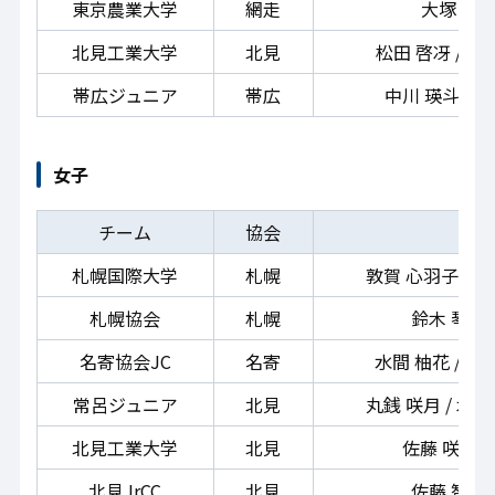
東京農業大学
網走
大塚 天翔 
北見工業大学
北見
松田 啓冴 / 髙橋
帯広ジュニア
帯広
中川 瑛斗 / 太
女子
チーム
協会
札幌国際大学
札幌
敦賀 心羽子 / 中
札幌協会
札幌
鈴木 琴音 
名寄協会JC
名寄
水間 柚花 / 坂上 
常呂ジュニア
北見
丸銭 咲月 / 木村
北見工業大学
北見
佐藤 咲和 /
北見JrCC
北見
佐藤 智咲 